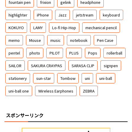
fountain pen
frixion
gelink
headphone
highlighter
iPhone
Jazz
jetstream
keyboard
KOKUYO
LAMY
Lo-fi Hip-Hop
mechanical pencil
memo
Mouse
music
notebook
Pen Case
pentel
photo
PILOT
PLUS
Pops
rollerball
SAILOR
SAKURA CRAYPAS
SARASA CLIP
signpen
stationery
sun-star
Tombow
uni
uni-ball
uni-ball one
Wireless Earphones
ZEBRA
スポンサーリンク