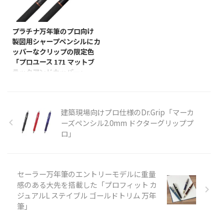
ていた 「ハンターグリーン」を
く替えて無くて錆びてたりするが
ご紹介。 「いろもよう」は、
復刻販売 ...
2022/12/29
まだ全然切れ味は良い。 このシ
2020年2月より発売を開始したス
リーズ、色が定番の黄色・黒に今
タンプアートにおすすめのスタン
プラチナ万年筆のプロ向け
回の白と青、そしてもう一つ青多
プパッドです。シヤチハタ独自の
製図用シャープペンシルにカ
めの白と3種類あるのだけれど、
ナノテクノロジーから生まれた油
ッパーなクリップの限定色
青多めの白もなかなか良い。 ま
性顔料系インキや、極細繊維の盤
「プロユース 171 マットブ
とめ買いして配るのもよいかも。
面表布の採用により、繊細な模様
ラックアンドカッパー」
リンク リンク リンク
も鮮明に表現でき、消しゴムはん
プラチナ万年筆から、「シュノー
こやゴム印を使ったアート作品づ
クシステム」を搭載し自分に合っ
くりにぴったりの商品としてご好
た筆記感に調節できることで好評
評をいただいています。 この度
建築現場向けプロ仕様のDr.Grip「マーカ
の「PRO-USE 171」に、質感や
発売する「いろもよう ...
ーズペンシル2.0mm ドクターグリッププ
細部にこだわりぬいた限定色「マ
ロ」
ットブラック＆カッパー」が
2022年12月20日より発売中って
ことでご紹介。 カッパー
（Copper）とは銅を意味し、柔
らかな色合いはゴールドやシルバ
セーラー万年筆のエントリーモデルに重量
ーとは違った上品で洗練された印
感のある大先を搭載した「プロフィット カ
象を与えます。 今回、マットブ
ジュアルL ステイブル ゴールドトリム 万年
ラックとのバイカラーで、存在感
筆」
のあるシンプルなカラーリングで