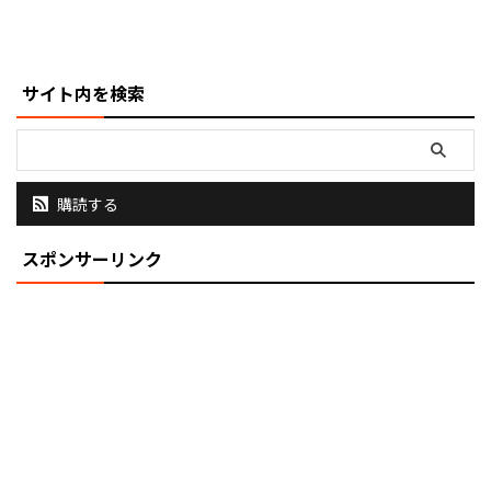
仕上げ、男女問わずマッチする上
質な雰囲気を持つ高機能シャープ
ペンシルをお楽しみくだ ...
サイト内を検索
購読する
スポンサーリンク