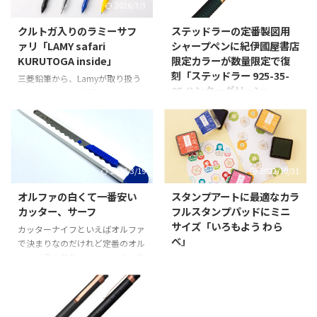
2026/3/3
2025/6/27
クルトガ入りのラミーサフ
ステッドラーの定番製図用
ァリ「LAMY safari
シャープペンに紀伊國屋書店
KURUTOGA inside」
限定カラーが数量限定で復
刻「ステッドラー 925-35-
三菱鉛筆から、Lamyが取り扱う
05 ハンターグリーン」
LAMYブランドの商品ラインアッ
プにおいて最も人気のある
紀伊國屋書店から、人気のシャー
「LAMY safari（ラミー サファ
プペンシル「925 35シリーズ」の
リ）」シリーズに、“芯が回って
紀伊國屋書店限定カラーであった
トガりつづける”シャープ「クル
「ステッドラー 925-35-05 ハン
トガ」の機能を搭載した新規設計
ターグリーン」を復刻版として、
2020/3/19
2022/10/31
モデル『LAMY safari KURUTOGA
数量限定で2025年6月25日より紀
inside（ラミー サファリ クルト
伊國屋書店対象店舗とウェブスト
オルファの白くて一番安い
スタンプアートに最適なカラ
ガ インサイド）』（参考価格
アのみで発売ということでご紹
カッター、サーフ
フルスタンプパッドにミニ
4,180円：税抜3,800円/芯径：
介。 発売以来大好評をいただい
サイズ「いろもよう わら
カッターナイフといえばオルファ
0.5mm/軸色：全4色）を2026年
ているステッドラー製図用シャー
べ」
で決まりなのだけれど定番のオル
3月13日（金）より発売するとい
プペンシル（紀伊國屋書店グルー
ファは黒と黄色。しかし、白い系
シヤチハタから、スタンプアート
うことでご紹介。 三菱鉛筆は、
プ限定カラー復刻版）。 クラシ
文具好きにはこの選択肢しかない
におすすめのスタンプパッド「い
2024年2月29日付の「C. Jos ...
ックゴールド、ムーンシルバー、
でしょ！的なオルファのカッター
ろもよう」のミニサイズ「いろも
アンバーブラウンに続き、2018
ナイフといえばこのサーフの白。
よう わらべ」を2022年11月7日
年に関西限定カラーとして販売し
もう10年以上使ってて刃もしばら
（月）より発売するということで