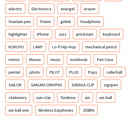
electric
Electronica
energel
eraser
fountain pen
frixion
gelink
headphone
highlighter
iPhone
Jazz
jetstream
keyboard
KOKUYO
LAMY
Lo-fi Hip-Hop
mechanical pencil
memo
Mouse
music
notebook
Pen Case
pentel
photo
PILOT
PLUS
Pops
rollerball
SAILOR
SAKURA CRAYPAS
SARASA CLIP
signpen
stationery
sun-star
Tombow
uni
uni-ball
uni-ball one
Wireless Earphones
ZEBRA