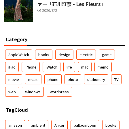
ァー「石川紅奈 - Les Fleurs」
2026/8/2
Category
AppleWatch
books
design
electric
game
iPad
iPhone
iWatch
life
mac
memo
movie
music
phone
photo
stationery
TV
web
Windows
wordpress
TagCloud
amazon
ambient
Anker
ballpoint pen
books