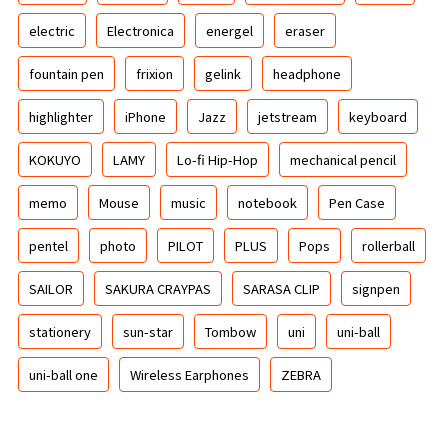
electric
Electronica
energel
eraser
fountain pen
frixion
gelink
headphone
highlighter
iPhone
Jazz
jetstream
keyboard
KOKUYO
LAMY
Lo-fi Hip-Hop
mechanical pencil
memo
Mouse
music
notebook
Pen Case
pentel
photo
PILOT
PLUS
Pops
rollerball
SAILOR
SAKURA CRAYPAS
SARASA CLIP
signpen
stationery
sun-star
Tombow
uni
uni-ball
uni-ball one
Wireless Earphones
ZEBRA