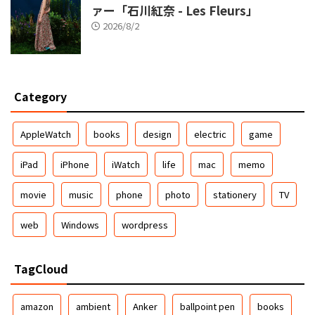
ァー「石川紅奈 - Les Fleurs」
2026/8/2
Category
AppleWatch
books
design
electric
game
iPad
iPhone
iWatch
life
mac
memo
movie
music
phone
photo
stationery
TV
web
Windows
wordpress
TagCloud
amazon
ambient
Anker
ballpoint pen
books