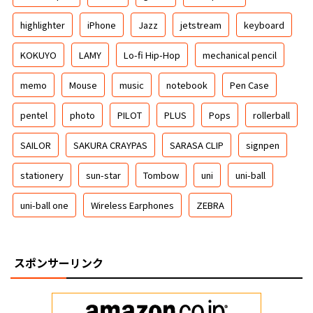
highlighter
iPhone
Jazz
jetstream
keyboard
KOKUYO
LAMY
Lo-fi Hip-Hop
mechanical pencil
memo
Mouse
music
notebook
Pen Case
pentel
photo
PILOT
PLUS
Pops
rollerball
SAILOR
SAKURA CRAYPAS
SARASA CLIP
signpen
stationery
sun-star
Tombow
uni
uni-ball
uni-ball one
Wireless Earphones
ZEBRA
スポンサーリンク