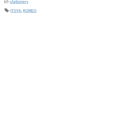
-
stationery
-
ITOYA
,
ROMEO