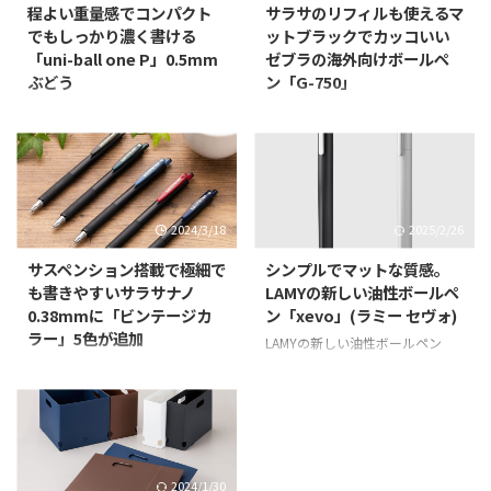
程よい重量感でコンパクト
サラサのリフィルも使えるマ
でもしっかり濃く書ける
ットブラックでカッコいい
「uni-ball one P」0.5mm
ゼブラの海外向けボールペ
ぶどう
ン「G-750」
先日、発表された時に紹介してい
以前に欲しいと投稿していた、ゼ
る、手に収まるサイズのユニボー
ブラの海外向けなゲルインクボー
ル ワンな「uni-ball one P」が本
ルペンである「G-750」をようや
日発売日ということで、2種8品
く購入してみたのでご紹介。 サ
ある中のボール径0.5mmで軸色
ラサの多色ペン用リフィルが使え
がパープル系のぶどうを購入して
る 最初に気になった時には、マ
2024/3/18
2025/2/26
きたので改めてご紹介。 Fと並べ
ットブラックな細身のペンという
るとコンパクトでふっくら ユニ
ことで、G-750専用のリフィルに
サスペンション搭載で極細で
シンプルでマットな質感。
ボールワンシリーズで同じ低重心
なっていると思い込んでいて、使
も書きやすいサラサナノ
LAMYの新しい油性ボールペ
なFと並べてみると、タテが短く
い切ったら替えのリフィルを購入
0.38mmに「ビンテージカ
ン「xevo」(ラミー セヴォ)
ヨコに少しふっくらした形状なの
するのが大変だし、かなり割高だ
ラー」5色が追加
LAMYの新しい油性ボールペン
がよく分かる。 筆記状態で握っ
ろうとってことで、購入を躊躇し
「xevo」(ラミー セヴォ)が発売に
ゼブラから、独自機構を搭載した
た感覚としてはやはり長さがある
ていた。 ところが、最近になっ
なったということでご紹介。 ボ
極細ジェルボールペン「サラサナ
だけFの方がしっくり来る。それ
て、サラサの多色や多機能ペン用
ールペンの新たなスタンダード、
ノ0.38」にビンテージカラー5色
でもPは手に持った瞬間の収まり
のリフィルである、JK-0.4やJK-
「ラミー セヴォ」が登場！ 約10
を追加し2024年3月18日より順次
の良さが抜群でFよりも軽量なの
0.5という、細めなリフィルと互
年振りに地元ドイツ出身のデザイ
発売するということでご紹介。
で、このペ ...
換性があると ...
ナーを起用し、究極のシンプリシ
商品特長 ペンの上部にスプリン
2024/1/30