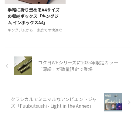
ティと価格合理性でラミーデザイ
グを加えた機構を採用しました。
ンの原点に立ち返ります。 . マッ
筆圧に応じて中芯を上下に動くよ
手軽に折り畳めるA4サイズ
ト仕上げのなめらかな変形三角形
うにしたことで、筆記時のガリガ
の収納ボックス「キングジ
軸と、クリップ脇の控え目なくぼ
リ感がクッション効果で軽減さ
ム インボックスA4」
みは、指にしっくりと馴染むエル
れ、インクが安定して出るように
キングジムから、家庭での快適な
ゴノミックデザイン。芯の繰り出
なりました。 極細ペンでもさら
生活をサポートするブランド
しはこの価格帯では珍しいツイス
さらとした書き心地で、くっきり
『SPOT(スポット)』シリーズの
ト式で、煩わしいノック音無しで
キレイな線を書くことができま
第2弾として、手軽に畳めてイン
所作をエレガントに見せます。丈
す。 0.38mm ビンテージカラー5
テリアになじむシンプルデザイン
夫で軽量な樹脂 ...
色 商品概要 商品名 サラサナノ
の収納ボックス「インボックス
コクヨWPシリーズに2025年限定カラー
0.38 ビ ...
A4」を2022年3月30日(水)より発
「深緑」が数量限定で登場
売するということでご紹介。
『SPOT』は、ユーザーが潜在的
に感じている家庭での不満に光を
当てることで、より良い暮らしを
サポートしたいという思いをブラ
クラシカルでミニマルなアンビエントジャ
ンド名に込め、2021年2月よりシ
ズ「Fuubutsushi - Light in the Annex」
リーズを展開しています。家庭で
の快適な生活をサポートするブラ
ンドとして、整理や収納に役立つ
アイテムを発表して ...