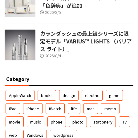
「色辞典」が追加
2026/8/5
カランダッシュの最上級シリーズに限
定モデル「VARIUS™ LIGHTS （バリア
ス ライト）」
2026/8/4
Category
AppleWatch
books
design
electric
game
iPad
iPhone
iWatch
life
mac
memo
movie
music
phone
photo
stationery
TV
web
Windows
wordpress