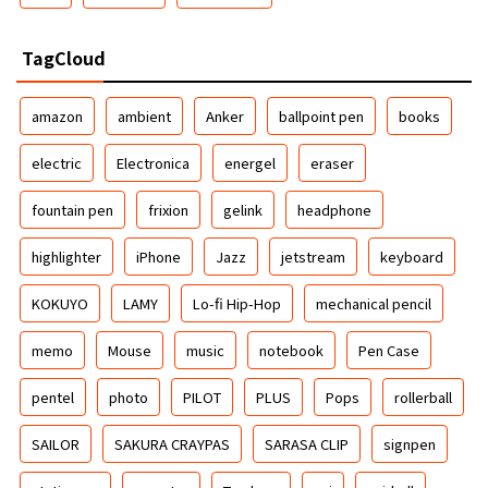
TagCloud
amazon
ambient
Anker
ballpoint pen
books
electric
Electronica
energel
eraser
fountain pen
frixion
gelink
headphone
highlighter
iPhone
Jazz
jetstream
keyboard
KOKUYO
LAMY
Lo-fi Hip-Hop
mechanical pencil
memo
Mouse
music
notebook
Pen Case
pentel
photo
PILOT
PLUS
Pops
rollerball
SAILOR
SAKURA CRAYPAS
SARASA CLIP
signpen