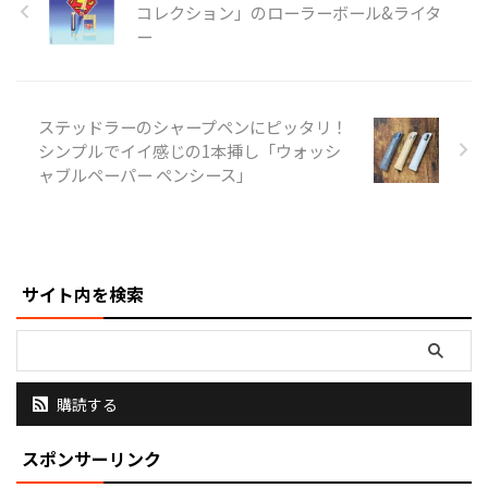
コレクション」のローラーボール&ライタ
（水）より発売するということで
ー
ご紹介。 コクヨが独自に行った
調査（2021年4月、n=498）によ
ると、半数以上のワーカーが新型
コロナウイルスの感染拡大を経て
「コピー用紙の使用頻度が上がっ
ステッドラーのシャープペンにピッタリ！
た」と回答しています。これは、
シンプルでイイ感じの1本挿し「ウォッシ
仕事でのアウトプットの方法とし
ャブルペーパー ペンシース」
て、「清書や記録として残すもの
はデジタル」「アイデアの発想・
検討や思考の整理は紙と筆記具」
という棲 ...
サイト内を検索
購読する
スポンサーリンク