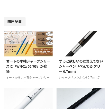
関連記事
2025/1/26
2021/12/20
オートの木軸シャープシリー
ずっと欲しいのに買えてない
ズに「WN01/02/03」が登
シャーペン「ぺんてる ケリ
場
ー 0.7mm」
オートから、木軸シャープシリー
シャープペンシルなら0.7mmが
ズをリニューアルし
太さ的にも一番書きやすくて好き
「WN01/02/03」の3種を2024年
なのであるが、普段はボールペン
11月8日より順次発売するという
を多用することもあり、それにプ
ことでご紹介。 鉛筆の木：イン
ラスして最近の折れにくいだった
センスシダーを使用しています。
りずっと尖ってる部分で書けるだ
伐採されるスピードより成長のス
ったりの優秀なシャーペンの数々