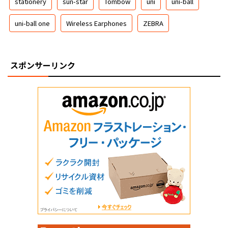
stationery
sun-star
Tombow
uni
uni-ball
uni-ball one
Wireless Earphones
ZEBRA
スポンサーリンク