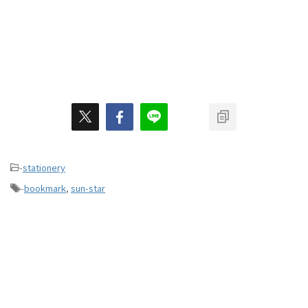
-
stationery
-
bookmark
,
sun-star