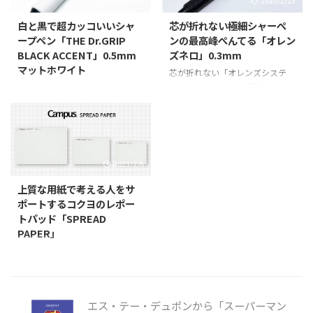
2024/12/21
2020/2/23
ピードがとても速くたくさん作ら
が0.7mmは無いけれど、0.5mm
れる鉛筆で使用される木材です。
でもそこそこ好きな感じで書ける
白と黒で超カッコいいシャ
芯が折れない極細シャーペ
木軸シャープ WN01 ロングタイ
ので、それで良しとしているとこ
ープペン「THE Dr.GRIP
ンの最高峰ぺんてる「オレン
プ スタンダードな鉛筆タイプの
ろもあったりで、欲しいけれど買
BLACK ACCENT」0.5mm
ズネロ」0.3mm
シャープペン。 昔懐かしい鉛筆が
えてないというのが今回ご紹介す
マットホワイト
芯が折れない「オレンズシステ
そのままシャープに。 かくれシ
るぺんてるのケリーの0.7mmの
ム」に加えてノック1回でずっと
発表時にエントリしてた、静音＆
ャープ派の子供たちに人気！ 消
シャープペンシル。 0.7mmは海
書き続けられる「自動芯出し機
フレフレロックな握りやすいシャ
しゴム付き鉛筆型シャープペンシ
外向けのみ ぺんてるのケリーと
構」を搭載した真っ黒なボディが
ープペンである「THE Dr.GRIP」
ル。 商品概要 商品名 木軸シャー
いえば1971年の発売から変わら
特徴的な極細高級シャープペンシ
の黒いパーツを使用した「BLACK
プ WN01 ...
ないキャップ式 ...
ルなぺんてるの「オレンズネロ」
ACCENT」シリーズの中から、欲
の0.3mmをご紹介。 このシャー
しいと言ってた芯径0.5mmでマ
2023/2/6
ペン、2017年2月16日発売なんだ
ットホワイトを購入したのでどん
が発売当初は売切続出で入手も難
な感じかご紹介。 パッケージ 箱
上質な用紙で考える人をサ
しかったりしててシャーペンなん
っぽい吊り下げ式のパッケージで
ポートするコクヨのレポー
てそんなに使ってないにもかかわ
シャープペン本体が飛び出したよ
トパッド「SPREAD
らず気になってたところに、たま
うな立体的な透明プラスチックに
PAPER」
たま立ち寄った文具店でさっき入
入ってる。 初回限定なステッカ
コクヨから、考える人のための筆
荷したと聞いて思わず買ってしま
ー このマットホワイトは数量限
記用紙として様々なこだわりを詰
ったのが2017年3月7日。 運良く
定ではないけれど、初回限定パッ
め込んだレポートパッド、「キャ
発売当初に買うには買ったがやは
ケージには↑のステッカーが封入
ンパス レポートパッド＜SPREAD
りというかほとんど ...
されている。 黒いペン先と白い
エス・テー・デュポンから「スーパーマン
PAPER＞」を、2023年2月8日
グリッ ...