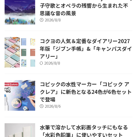
子守歌とオペラの残響から生まれた不
思議な音の風景
2026/8/8
コクヨの人気＆定番なダイアリー2027
年版「ジブン手帳」&「キャンパスダイ
アリー」
2026/8/8
コピックの水性マーカー「コピック ア
クレア」に新色となる24色が6色セット
で登場
2026/8/6
水筆で溶かして水彩画タッチにもなる
「水彩色鉛筆」に使いやすいセット