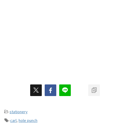
-
stationery
-
carl
,
hole punch