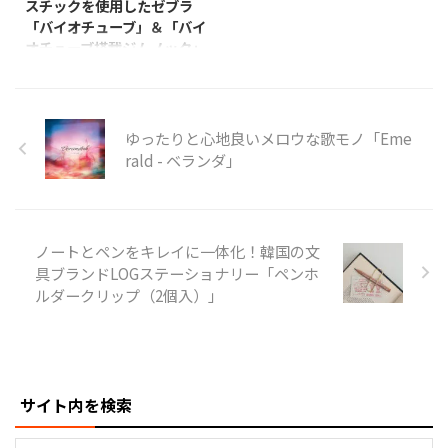
スチックを使用したゼブラ
分がすぐに壊れてしまい、筆記自
発色。 ポーチの中に入れてもか
「バイオチューブ」＆「バイ
体には支障は無いものの、なんか
さばりにくいスリム軸で、持ち運
オチューブ搭載ジムノック」
イヤだなってことで、中身のサイ
びにも便利です。 商品概要 商品
ゼブラから、インクチューブにサ
ドスプリング機構を採用したスラ
名 マジック SlimLine 2.4mm ライ
トウキビ由来のバイオマスプラス
イドノックがよく分かる透明軸を
ンマーカー 価格 1本：165円（税
チックを使用した替芯『バイオチ
買い直したのである。 詰め込み
込） カラー ［ ...
ューブCEK-0.7芯』と、本替芯を
ゆったりと心地良いメロウな歌モノ「Eme
過ぎなスライドノック＆サ ...
搭載したエマルジョンボールペン
rald - ベランダ」
『バイオチューブ搭載ジムノッ
ク』を、2023年9月7日(木)より
発売するということでご紹介。
替芯のインクが入っているチュー
ノートとペンをキレイに一体化！韓国の文
ブ部分にバイオマスプラスチック
具ブランドLOGステーショナリー「ペンホ
を使用 業界初！環境対応した替
ルダークリップ（2個入）」
芯で、CO2排出量を73％削減
『バイオチューブ搭載ジムノッ
ク』は、ペン本体、替芯、替芯の
パッケージにまで環境配慮した業
界初のボールペンシリーズです。
ゼブラでは、199 ...
サイト内を検索