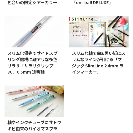
色合いの限定シアーカラー
「uni-ball DELUXE」
コクヨから、日々の生活で“貼
以前、ビル・ゲイツ愛用のボール
る”という作業をより豊かにす
ペンとしてとても気になるってエ
る、機能的で美しいデザインの
ントリしてた三菱鉛筆の海外向け
「GLOO（グルー）」シリーズ
な水性ボールペンである「uni-
に、スティックのりの限定カラー
ball DELUXE」fine(0.7mm)をご
を2023年6月14日（水）より発売
紹介。 気になりつつも海外向け
2024/4/21
2026/4/8
するということでご紹介。
ということでなかなか購入に至っ
「GLOO」は、デザインオフィス
ていなかったんではあるが、よう
スリム化優先でサイドスプ
スリムな軸で白&黒い紙にス
nendo（代表：佐藤 オオキ）と
やく海外から取り寄せました。と
リング機構に難アリな多色
リムなラインが引ける「マ
の協業により2019年1月より発売
はいっても半年近く前なのだけれ
サラサ「サラサクリップ
ジック SlimLine 2.4mm ラ
した接着・粘着用品のシリーズで
ども。 圧倒的にお気に入りな外
3C」0.5mm 透明軸
インマーカー」
す。2019年グッドデザイン賞を
観 書き味云々の前にこのシャン
発表時にエントリしてたサラサク
寺西化学工業から、「マジック
受賞するなどシンプル・ミニマ
パンゴールドな外観。カジュアル
リップの新しくスリム化された3
SlimLine 2.4mm ラインマーカ
ル・スタイリッシュなデザインな
でスッキリした印象のこのペン、
色ペンである「サラサクリップ
ー」を2026年4月9日（木）より
がら、高い機能性と使いやすさが
素材もプラスチックで高級な感じ
3C」の0.5mmの透明軸を購入
発売するということでご紹介。
好評を得ています。 この度、
では全くないのだけれど、そこが
し、使ってみてどんな感じなのか
スリムな2.4mm幅ペン先で、小
「GLOO」シリーズのス ...
素晴らし ...
をご紹介。 あえての透明軸 実は
さい文字、細い罫線にも、細くき
2023/9/8
発売されてすぐに0.4mmのモス
れいな線が引けます。 裏移りの
グリーンって軸色を購入していた
少ない水性顔料インキを採用。
軸やインクチューブにサトウ
のだけれど、スライドノックが結
白い紙にはもちろん、黒い紙には
キビ由来のバイオマスプラ
構な頻度で引っ掛かりクリップ部
「ふわっ」と浮かびあがるように