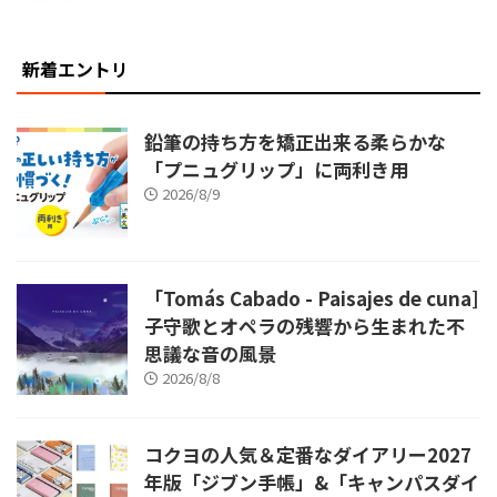
新着エントリ
鉛筆の持ち方を矯正出来る柔らかな
「プニュグリップ」に両利き用
2026/8/9
「Tomás Cabado - Paisajes de cuna]
子守歌とオペラの残響から生まれた不
思議な音の風景
2026/8/8
コクヨの人気＆定番なダイアリー2027
年版「ジブン手帳」&「キャンパスダイ