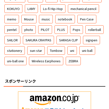
KOKUYO
LAMY
Lo-fi Hip-Hop
mechanical pencil
memo
Mouse
music
notebook
Pen Case
pentel
photo
PILOT
PLUS
Pops
rollerball
SAILOR
SAKURA CRAYPAS
SARASA CLIP
signpen
stationery
sun-star
Tombow
uni
uni-ball
uni-ball one
Wireless Earphones
ZEBRA
スポンサーリンク