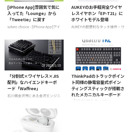
[iPhone App]雰囲気で気に
AUKEYのお手軽完全ワイヤ
入ってた「Lounge」から
レスイヤホン「EP-T21」に
「Tweetie」に戻す
ホワイトモデル登場
sutero choice - [iPhone App]アイ
AUKEYの超便利なタッチ操作・ワ
コンとデザインで使うことに決め
ンボタン設計の完全ワイヤレスイ
たTwitterクライアント
ヤホン「EP-T21」が再生時間が
「Lounge」 上記のエントリのよ
25時間から35時間に延長され、
うに、つい先日久々に気に入った
ホワイトモデルも登場して、今回
iPhone用Twitterクライアントの
2020年8月5日から8月9日まで
「Lounge」でしたが、起動が重
Amazonにて500台限定で500円
2025/1/10
2020/7/16
たいのと、つぶやきの日時を
オフになるクーポンもあるよーっ
2007年とかグチャグチャに表示
てことでご紹介。 クーポンコー
「分割式×ワイヤレス×JIS
ThinkPadのトラックポイン
してくれるバグみたいなのもあ
ド→ AUKEYEPT21 片耳で僅か約
配列」なハイエンドキーボ
ト同様の静電容量式ポイン
り、それが心地良くないのでそれ
4.5gだけで耳への負担を最小限
ード「Waffree」
ティングスティックが搭載さ
までずっとお気に入りでApp
し、装着していることを忘れてる
れたメカニカルキーボード
石川県金沢市にある金沢エンジニ
Storeでも人気の「Tweetie」に戻
ほどの一体感、移動中も落とす心
「ARCHISS Quattro
アリングシステムズから、プロの
すことにした。 sutero choice -
配がなく使用可能、アクティブに
TKL」
ために作られたハイエンドキーボ
iPhoneで ...
動いてもしっかりとフィットし、
ード「Waffree」を専用販売サイ
アーキサイトから自社ブランド
快適で安定した装着性を実現 ...
トにて、2025/1/10より販売を開
ARCHISS(アーキス)のポインティ
始し、初回ロットは販売記念とし
ングスティック搭載でマウス操作
て10,000円値引きで販売すると
も可能なメカニカルテンキーレス