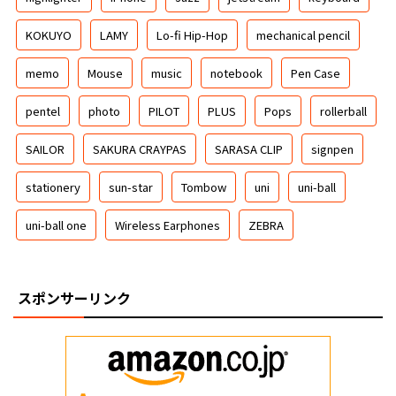
KOKUYO
LAMY
Lo-fi Hip-Hop
mechanical pencil
memo
Mouse
music
notebook
Pen Case
pentel
photo
PILOT
PLUS
Pops
rollerball
SAILOR
SAKURA CRAYPAS
SARASA CLIP
signpen
stationery
sun-star
Tombow
uni
uni-ball
uni-ball one
Wireless Earphones
ZEBRA
スポンサーリンク