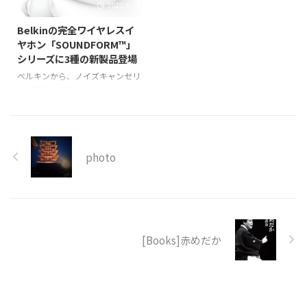
2022/6/22
いうことでご紹介。 製品特徴
キーボードQuattro TKL(クワトロ
Waffreeは「分割式×ワイヤレス
テンキーレス)を本日2020年7月
Belkinの完全ワイヤレスイ
×JIS配列」という唯一無二の個
16日より販売開始ということで
ヤホン「SOUNDFORM™」
性を持つハイエンドキーボードで
ご紹介。 Quattro TKLの特徴 キー
シリーズに3種の新製品登場
す。 筐体はアルミ削り出しの重
入力をしながらマウス操作 高感
ベルキンから、ノイズキャンセリ
厚感と銀色に光るエッジで仕上げ
度な静電容量式ポインティングス
ング機能を搭載、Apple Find My
られており、内部はガスケットマ
ティックを搭載しています。ステ
に対応し、「CES 2022
ウント構造により長時間のタイピ
ィックを指で操作した際の、微小
Innovation Awards」を受賞した
ングもサポートします。 Windo
な荷重変化を2次元センサで検
BelkinのSoundformシリーズ史上
...
出。マウスカーソルの移動方向と
最高音質モデルの完全ワイヤレス
移動量へ変換することで、マウス
photo
イヤフォン「Belkin
同等の操作を実現していま ...
SOUNDFORM™ Immerse（サウン
ドフォーム イマース）ノイズキ
ャンセリングイヤフォン」と、エ
ントリーモデルである「Belkin
SOUNDFORM™ Play完全ワイヤレ
[Books]赤めだか
スイヤフォン」、また中間モデル
である「Belkin ...