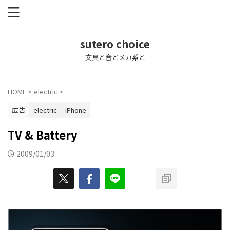
sutero choice
文具と音とメカ系と
HOME
>
electric
>
広告
electric
iPhone
TV & Battery
2009/01/03