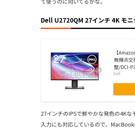
て使うのに向いてるかな。
Dell U2720QM 27インチ 4K モ
【Amazo
無輝点交換保
整/DCI-P3
Dell
27インチのIPSで鮮やかな発色の4K
入力にも対応しているので、MacBo