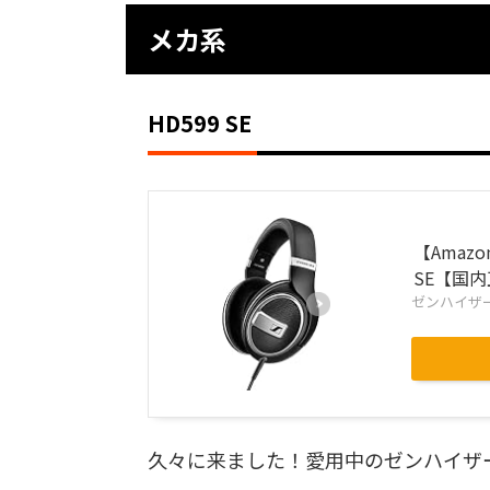
メカ系
HD599 SE
【Amaz
SE【国
ゼンハイザー(S
久々に来ました！愛用中のゼンハイザーの