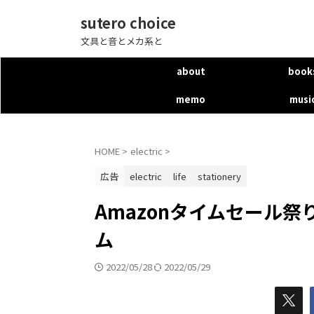
sutero choice
文具と音とメカ系と
about
book
memo
musi
HOME
>
electric
>
広告
electric
life
stationery
Amazonタイムセール祭り(
ム
2022/05/28
2022/05/29