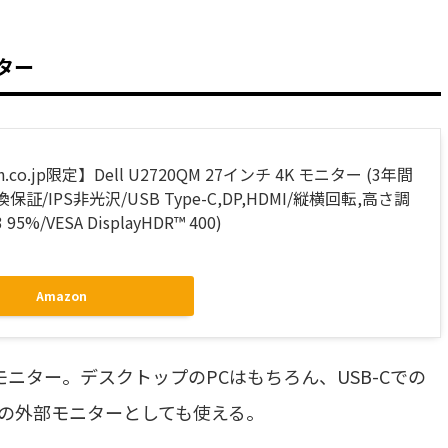
ニター
n.co.jp限定】Dell U2720QM 27インチ 4K モニター (3年間
証/IPS非光沢/USB Type-C,DP,HDMI/縦横回転,高さ調
 95%/VESA DisplayHDR™ 400)
Amazon
なモニター。デスクトップのPCはもちろん、USB-Cでの
okの外部モニターとしても使える。