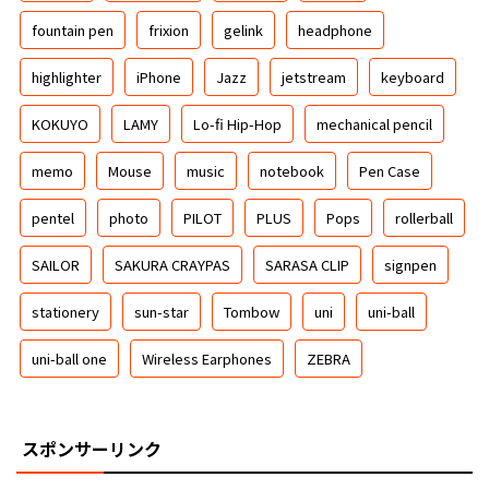
fountain pen
frixion
gelink
headphone
highlighter
iPhone
Jazz
jetstream
keyboard
KOKUYO
LAMY
Lo-fi Hip-Hop
mechanical pencil
memo
Mouse
music
notebook
Pen Case
pentel
photo
PILOT
PLUS
Pops
rollerball
SAILOR
SAKURA CRAYPAS
SARASA CLIP
signpen
stationery
sun-star
Tombow
uni
uni-ball
uni-ball one
Wireless Earphones
ZEBRA
スポンサーリンク