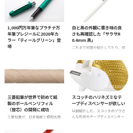
2020/4/3
2025/4/13
1,000円万年筆なプラチナ万
白と黒の外観に書き味の良
年筆プレジールに2020年カ
さも再確認した「サラサR
ラー「ティールグリーン」登
0.4mm 黒」
場
これまで何度か紹介してたり、何
本か持ってもいるサラサシリーズ
お手軽な1,000円万年筆として価
の濃く書ける「サラサR」の一番
格以上のボリュームのある外観と
定番とも言えるボール径0.4mm
書きやすさで人気のプラチナ万年
の黒を購入したのでご紹介。 外
筆プレジールに2020年カラーと
観的にもお気に入り 全体的に真
して「ティールグリーン」が発表
っ白で、クリップの一部とノック
され、2020年4月5日発売ってこ
2021/11/2
2021/11/15
部分が黒という、白と黒なサラサ
とでご紹介。価格は1,500円+消
Rの0.4mm黒。 白い外観な筆記
費税。 プラチナ万年筆株式会社
三菱鉛筆が世界で初めて紙
スコッチのハリネズミなテ
具好きであり、いくつか紹介して
では、低価格万年筆の先駆けとし
製のボールペンリフィル
ープディスペンサーが欲しい
いる白と黒の個人的に大好きなシ
て好評頂いておりますプレジール
（替芯）の開発に成功
以前紹介した、スコッチのゾウさ
リーズにとても向いているペンで
万年筆から、カラー・オブ・ザ・
んな形状のテープディスペンサー
三菱鉛筆が、日本製紙と昭和丸筒
ありながら、持っていなかったの
イヤー2020『ティール・グリー
が欲しいと思っている間に廃番に
の協力を得て、紙で構成されたイ
が不思議なくらいにドンピシャ。
ン』を発売します。 2017 年『ノ
なってしまい、他にイイ感じなの
ンク収容管を用いたリフィルの開
サラサRとしては、黒以外のブラ
バ・オレンジ』、2018 年『バ