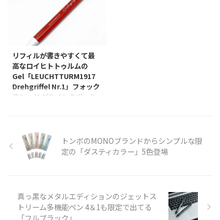
ないかと探していて見かけて「コ
発に、世界で初めて成功したとい
ック系インクと、黒インクは真っ
リ・シトラス』、2019年『ブラ
レだ！」と思ったのが同じくスコ
うことでご紹介。 このたび開発
黒な外観の0.5mmを ...
ック・ミスト』をリリースし、
ッチのハリネズミなテープディス
した紙製リフィルは、3層の独自
今回 ...
ペンサー。 ゴールド＆ホワイト
の開発紙と最外層のパーチメント
2025/11/8
がイイ ハリネズミな形状もさる
紙にて構成したもので、全4層構
ことながら、ゴールド＆ホワイト
造となっています。紙製リフィル
リフィルが書きやすくて最
なカラーバランスがとても好み。
の開発にあたり、使用するインク
高なロイヒトトゥルムの
装着可能なテープも一般的なセロ
の浸透性、ガスバリア性などイン
Gel「LEUCHTTURM1917
テープ大巻と呼ばれるタイプでは
クに関わる特性と、紙管の機械的
Drehgriffel Nr.1」フォック
なく、普段愛用しているメンディ
性質である反発力や、巻き強度な
スレッド ゲルインクボール
ングテープで主流な小巻と呼ばれ
どに対してテストを重ね、構造を
ペン 0.5mm
るタイプのテープを装着して使う
検討いたしました。 その結果、
以前、ちょっと気になるってエン
タイプなのも良い。 安心安定の
インクが長期間リフィル内にあっ
トリしてた、ジャーナルが有名な
...
てもインク漏れ、インク染み出し
ドイツの文具メーカーであるロイ
トンボのMONOブランドからシンプルな限
...
ヒトトゥルムの筆記具なドレグリ
定の「ダスティカラー」5色登場
フルシリーズのNr.1ゲルインクボ
ールペンのフォックスレッドを誕
生日プレゼントとして頂いたので
ご紹介。 パッケージ ペンがすっ
真っ黒なメタルエディションのジェットス
ぽりと入る三角柱でシンプルなパ
トリーム多機能ペン 4＆1も限定で出てる
ッケージ。 軸色と箱に描かれて
「フルブラック」
いるイラストのペンも同色になっ