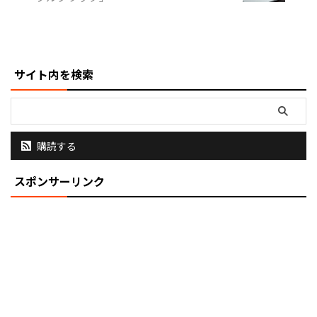
ている。 ペン先と頭冠 ペン先の
ゴールドな口金部分が真鍮製でや
や低重心な造りとなっている。
その上のコーンの部分や後端の頭
冠が白くて、フォックスレッドの
サイト内を検索
ちょいとオレンジ気味な ...
購読する
スポンサーリンク