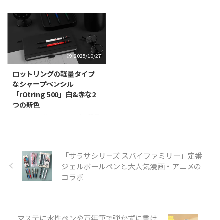
日いっぱい（23:59）まで開催中
無印良品から、キャップ部の専用
技術」と、メタリックなどの特殊
方には懐かしい、ペン先の戻し用
のプライム会員向けなセールであ
ラバーでこするとインクが消える
顔料インキの技術を組み合わせた
ボタンがサイドに付いたスーパー
るAmazonプライムデー。 いつ
ボールペン「こすって消せるボー
消せるラメボールペンです。ペン
カー消しゴムを飛ばして遊ぶため
もAmazonのセールでは気になる
ルペン」に、新たに「こすって消
後部の消去用ラバーで擦ることで
のボールペンであり、今 ...
アイテムとして文具やメカ系等
せるスリムボールペン」「こすっ
インキのベース色 ...
色々なジャンルを紹介しておりま
て消せる3色ボールペン」「こす
2025/10/27
すが、今回のエントリでは文具オ
って消せる蛍光ペン」「こすって
ンリーのほぼペンで行きます！
消せる水性カラーペン」の4種類
ロットリングの軽量タイプ
タイムセールは数量限定なのでス
を追加し、2024年4月4日（木）
なシャープペンシル
タート時間を載せて紹介、Prime
より発売しているってことでご紹
「rOtring 500」白&赤な2
Dayセールは2日間の期間中ずっ
介。 無印良品では「感じ良い暮
つの新色
とセールな商品です。 タイムセ
らしと社会」の実現に向けて、生
ロットリングから、ABS軸で軽量
ール エナージェルフィログラフ
活者の皆さまの「日常生活の基本
な「rOtring 500」に新色として
ィ 0.5mm シャンパンゴールド
を支える」ことを目指し、日々の
ホワイトとシャインレッドを追加
2020年10月14日7:0 ...
暮らしを豊かにする、役に立つ商
し、2025年10月21日より発売開
品とサービスを提供しています。
「サラサシリーズ スパイファミリー」定番
始ということでご紹介。 軽やか
このたび、書き損じても本 ...
ジェルボールペンと大人気漫画・アニメの
さを演出する「ホワイト」 鮮や
コラボ
かさが目を引く「シャインレッ
ド」 どちらのカラーも500の機能
美をさらに引き立て、あなたのデ
スクに新しい個性をもたらしてく
れるでしょう。 ホワイト シャイ
マステに水性ペンや万年筆で弾かずに書け