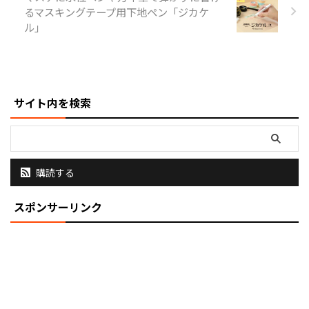
ンレッド 「rOtring 500」5色のラ
るマスキングテープ用下地ペン「ジカケ
インナップに 商品概要 商品名
ル」
rOtring 500 メカニカルペンシル
価格 1,500円 （税込1,650円 ...
サイト内を検索
購読する
スポンサーリンク