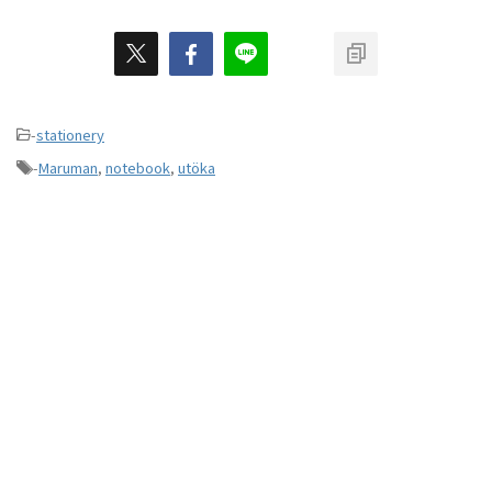
-
stationery
-
Maruman
,
notebook
,
utöka