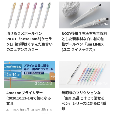
2023/4/3
2025/7/14
消せるラメボールペン
BOXY後継？石灰石を主原料
PILOT『KeseLamé(ケセラ
とした新素材な白い軸の油
メ)』第3弾はくすんだ色合い
性ボールペン『uni LIMEX
のニュアンスカラー
(ユニ ライメックス)』
パイロットから、業界初となる消
石灰石を主原料とし、原料に水や
せるラメボールペンの第3弾とし
木材パルプを使用せず紙の代替や
て、くすみがかった優しい色合い
石油由来原料の使用量を抑えてプ
で人気のニュアンスカラーをベー
ラスチックの代替として期待され
スにしたラメ入りインキの
ているTBMの新素材「LIMEX（ラ
『KeseLamé(ケセラメ)』（価
イメックス）」を用いた、油性ボ
2020/10/13
2024/4/8
格：253円（税抜価格：230
ールペン『uni LIMEX (ユニ ライ
円））を2022年11月15日（火）
メックス)』が2019年9月27日よ
Amazonプライムデー
無印版のフリクションな
より数量限定で発売するというこ
り発売されるということでご紹
(2020.10.13-14)で気になる
「無印良品 こすって消せる
とでご紹介。 『KeseLamé』は、
介。 リンク LIMEX(ライメックス)
文具
ペン」シリーズに新たに4種
摩擦熱で筆跡を消去する「フリク
とは？ 軸の形状が懐かしのBOXY
類
本日2020年10月13日から明日14
ション」シリーズで培った「消す
ボールペンと酷似 リンク 昭和な