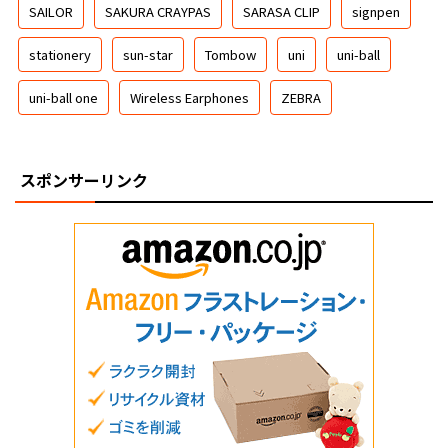
SAILOR
SAKURA CRAYPAS
SARASA CLIP
signpen
stationery
sun-star
Tombow
uni
uni-ball
uni-ball one
Wireless Earphones
ZEBRA
スポンサーリンク