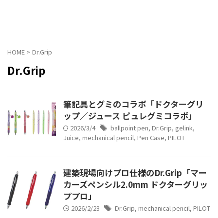
HOME
>
Dr.Grip
Dr.Grip
筆記具とグミのコラボ「ドクターグリ
ップ／ジュース ピュレグミコラボ」
2026/3/4
ballpoint pen
,
Dr.Grip
,
gelink
,
Juice
,
mechanical pencil
,
Pen Case
,
PILOT
建築現場向けプロ仕様のDr.Grip「マー
カーズペンシル2.0mm ドクターグリッ
ププロ」
2026/2/23
Dr.Grip
,
mechanical pencil
,
PILOT