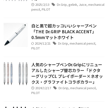
2025/2/13
Dr.Grip
,
gelink
,
Juice
,
mechanical
pencil
,
PILOT
白と黒で超カッコいいシャープペン
「THE Dr.GRIP BLACK ACCENT」
0.5mmマットホワイト
2024/12/21
Dr.Grip
,
mechanical pencil
,
PILOT
人気のシャープペンDr.Gripにリニュー
アルしたシャープ替芯カラー「ドクタ
ーグリップCL プレイボーダー×ネオッ
クス・グラファイトコラボカラー」
2024/12/17
Dr.Grip
,
mechanical pencil
,
PILOT