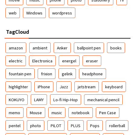
web
Windows
wordpress
TagCloud
amazon
ambient
Anker
ballpoint pen
books
electric
Electronica
energel
eraser
fountain pen
frixion
gelink
headphone
highlighter
iPhone
Jazz
jetstream
keyboard
KOKUYO
LAMY
Lo-fi Hip-Hop
mechanical pencil
memo
Mouse
music
notebook
Pen Case
pentel
photo
PILOT
PLUS
Pops
rollerball