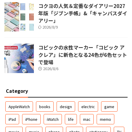
コクヨの人気＆定番なダイアリー2027
年版「ジブン手帳」&「キャンパスダイ
アリー」
2026/8/9
コピックの水性マーカー「コピック ア
クレア」に新色となる24色が6色セット
で登場
2026/8/6
Category
AppleWatch
books
design
electric
game
iPad
iPhone
iWatch
life
mac
memo
movie
music
phone
photo
stationery
TV