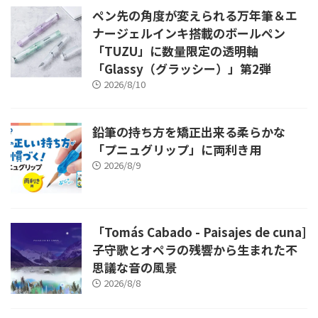
ペン先の角度が変えられる万年筆＆エ
ナージェルインキ搭載のボールペン
「TUZU」に数量限定の透明軸
「Glassy（グラッシー）」第2弾
2026/8/10
鉛筆の持ち方を矯正出来る柔らかな
「プニュグリップ」に両利き用
2026/8/9
「Tomás Cabado - Paisajes de cuna]
子守歌とオペラの残響から生まれた不
思議な音の風景
2026/8/8