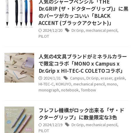
人気のシャープペンシル「THE
Dr.GRIP (ザ・ドクターグリップ)」に黒
のパーツがカッコいい「BLACK
ACCENT (ブラックアクセント)」
2024/12/20
Dr.Grip
,
mechanical pencil
,
PILOT
人気の4文具ブランドがミネラルカラー
で限定コラボ「MONO x Campus x
Dr.Grip x HI-TEC-C COLETOコラボ」
2024/1/31
Campus
,
Dr.Grip
,
eraser
,
gelink
,
HI-TEC-C
,
KOKUYO
,
mechanical pencil
,
mono
,
monograph
,
notebook
,
Tombow
フレフレ機構がロック出来る「ザ・ド
クターグリップ」に数量限定な3色
2024/12/19
Dr.Grip
,
mechanical pencil
,
PILOT