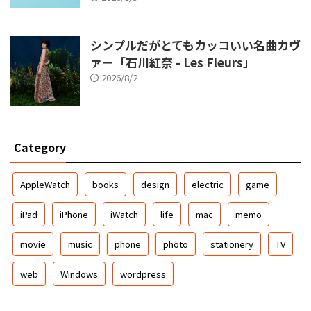
シンプルだがとてもカッコいい名曲カヴ
ァー「石川紅奈 - Les Fleurs」
2026/8/2
Category
AppleWatch
books
design
electric
game
iPad
iPhone
iWatch
life
mac
memo
movie
music
phone
photo
stationery
TV
web
Windows
wordpress