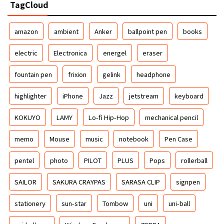
TagCloud
amazon
ambient
Anker
ballpoint pen
books
electric
Electronica
energel
eraser
fountain pen
frixion
gelink
headphone
highlighter
iPhone
Jazz
jetstream
keyboard
KOKUYO
LAMY
Lo-fi Hip-Hop
mechanical pencil
memo
Mouse
music
notebook
Pen Case
pentel
photo
PILOT
PLUS
Pops
rollerball
SAILOR
SAKURA CRAYPAS
SARASA CLIP
signpen
stationery
sun-star
Tombow
uni
uni-ball