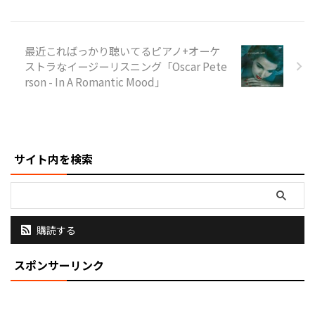
（ツヅ） 「万年筆を正しい向き
で持つ」のではなく「万年筆が正
しい向きになってくれる」機能を
最近こればっかり聴いてるピアノ+オーケ
搭載した万年筆と、同じデザイン
ストラなイージーリスニング「Oscar Pete
で合わせて持てるボールペンをラ
rson - In A Romantic Mood」
インアップ。 発売となった2024
年には、第33回日本文具大賞 機
能部門優秀賞を受賞いたしまし
た。 そのTUZU シリーズから、ボ
ディにマットで上品な光沢をほど
こした「forge」を発売いたしま
サイト内を検索
...
購読する
スポンサーリンク