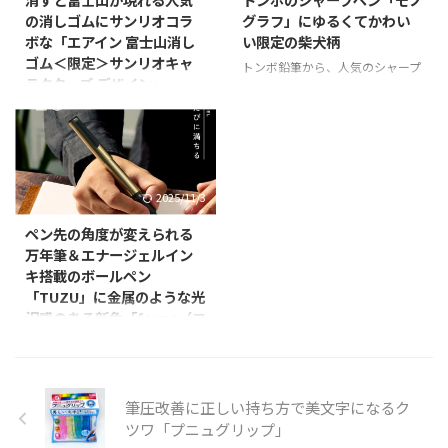
い、どれも安価な鉄ペン系なので
る部類の極細な水性サインペンで
の消しゴムにサンリオコラ
グラフ」にゆるくてかわい
書き味はともかく欲しくなってき
あるファインライター。こういう
ボな「エアイン 富士山消し
い限定の柴犬柄
たので、まとめてエントリ。 パ
ペンとして全部グリーンな外観な
ゴム＜限定＞サンリオキャ
トンボ鉛筆から、人気のシャープ
イロット プレラ スレートグレー
のが珍しくてキレイ！ってことで
ラクターズ デザイン」
ペンシル「モノグラフ」を“ゆる
リンク 最初の画像とサムネにも
購入したようなもの。 このグリ
くてかわいい”柴犬柄デザインに
プラスは、サンスター文具と協業
した大本命な一番イイ感じのグレ
ーンは「ピーマン」って名前にな
した「モノグラフ限定柴犬柄」
し、“消す”ことを楽しみながら、
ーな軸であるパイロットのプレ ...
ってて、他に3色あり、くすんだ
（税込660円）を2025年4月24日
自分だけの富士山を作ることがで
ピンクなキャニオンクレイ、濃い
（木）より発売するということで
きる「エアイン 富士山消しゴ
ネイビ ...
ご紹介。 柴犬グッズは文具に限
ム」に、株式会社サンリオのキャ
2025/11/3
らず訪日外国人から人気を集めて
ラクターとのコラボ企画「エアイ
いることから、当製品は「日本限
ン 富士山消しゴム＜限定＞サン
ペン先の角度が変えられる
定品（Japan limited）」として
リオキャラクターズ デザイン」
万年筆＆エナージェルイン
国内のみで販売します。 ありの
を2026年5月29日より販売開始す
キ搭載のボールペン
ままが大好き！ ゆるかわいい柴
るということでご紹介。 （発売
「TUZU」に金属のような光
犬たちと可愛いモチーフがモノグ
元：サンスター文具株式会社・販
沢感のある新色「forge（フ
ラフに！ 店頭ディプレイも”ゆる
売元：プラス株式会社） 「エア
ォージ）」シリーズ
くてかわいい”柴犬ドッグハウス
イン 富士山消しゴム」は、“いつ
セーラー万年筆から、「TUZU ア
柄 商品完売後も、ディスプレイ
もカドで消す感触”が好評のロン
ジャストフォージ 万年筆」と
にデザイン ...
グセラー消しゴム「エアイン」シ
「TUZU フォージ ボールペン」
筆圧改善に正しい持ち方で美文字になるク
リーズから生まれた新発想の消し
を2025年11月1日より発売すると
ツワ「プニュグリップ」
ゴム。「“消す”行為そ ...
いうことでご紹介。 『TUZU』