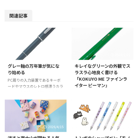
関連記事
2020/2/25
2024/1/21
グレー軸の万年筆が気にな
キレイなグリーンの外観でス
り始める
ラスラ心地良く書ける
「KOKUYO ME ファインラ
PC周りの入力装置であるキーボ
イター ピーマン」
ードやマウスのレトロ感漂うカラ
ーリングでグレーが気になり始め
コクヨの自分らしくコーディネー
てからというもの、ペンに対して
トしアクセサリーらしく魅せるが
もグレーな軸が欲しくなり、今の
コンセプトなKOKUYO MEシリー
所はゼブラのブレンのグレー軸が
ズのDeep Natureカラーなタイプ
しっくり来てはいるものの、他に
である緑色な「KOKUYO ME ファ
も無いものか！？と探していると
インライター ピーマン」をご紹
2026/4/15
2025/4/18
万年筆でイイ感じのグレーをまと
介。 ハッキリ濃いグリーンが良
った軸をいくつか見つけてしま
い 一般的にはミリペンと呼ばれ
消すと富士山が現れる人気
トンボのシャープペン「モノ