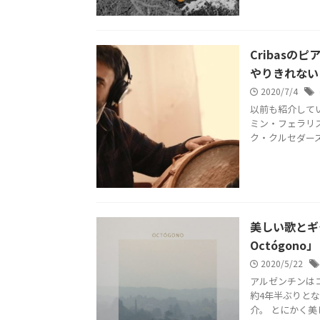
Cribas
やりきれない
2020/7/4
以前も紹介してい
ミン・フェラリス
ク・クルセダーズで
美しい歌とギタ
Octógono」
2020/5/22
アルゼンチンは
約4年半ぶりとなる
介。 とにかく美しい