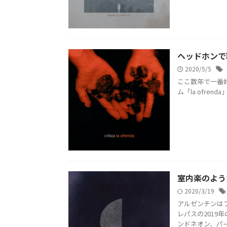
ヘッドホンで聴く
2020/5/5
ここ数年で一番好
ム「la ofrend
室内楽のような
2020/3/19
アルゼンチンは
レパスの2019
ンドネオン、パーカ