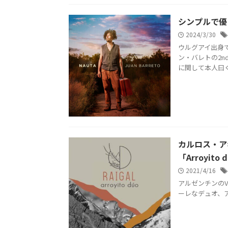
シンプルで優しい
2024/3/30
ウルグアイ出身
ン・バレトの2n
に関して本人曰く、
カルロス・ア
「Arroyito d
2021/4/16
アルゼンチンのVict
ーレなデュオ、アロ