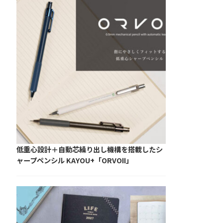
低重心設計＋自動芯繰り出し機構を搭載したシ
ャープペンシル KAYOU+「ORVOⅡ」