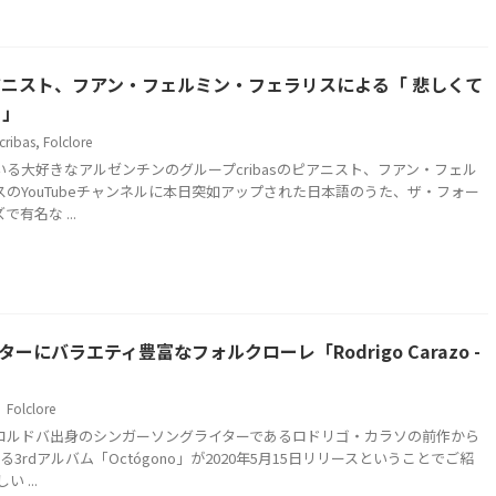
のピアニスト、フアン・フェルミン・フェラリスによる「 悲しくて
 」
cribas
,
Folclore
る大好きなアルゼンチンのグループcribasのピアニスト、フアン・フェル
のYouTubeチャンネルに本日突如アップされた日本語のうた、ザ・フォー
有名な ...
ーにバラエティ豊富なフォルクローレ「Rodrigo Carazo -
Folclore
コルドバ出身のシンガーソングライターであるロドリゴ・カラソの前作から
3rdアルバム「Octógono」が2020年5月15日リリースということでご紹
 ...