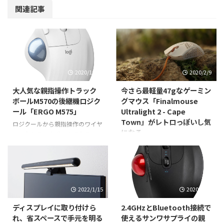
関連記事
2020/10/28
2020/2/9
大人気な親指操作トラック
今さら最軽量47gなゲーミン
ボールM570の後継機ロジク
グマウス「Finalmouse
ール「ERGO M575」
Ultralight 2 - Cape
Town」がレトロっぽいし気
ロジクールから親指操作のワイヤ
になる
レスなトラックボールである
「ERGO M575 ワイヤレス トラッ
先日、レトロっぽいカラーリング
クボール」を2020年11月26日
のメカニカルキーボード紹介のエ
(木)より発売するということでご
ントリをしたのだけれど、キーボ
紹介。 長時間の使用で、手や
ードをそういう雰囲気にするなら
指、手首、前腕に痛みや不快感を
マウスも同じくちょいとレトロ感
2022/1/15
2020/9/14
覚えるPCユーザーは少なくあり
ありつつ高性能なやつ欲しいよね
ません。大きめのサイズとボール
ってことで気になってきたゲーミ
ディスプレイに取り付けら
2.4GHzとBluetooth接続で
が特長のトラックボールマウス
ングマウスとしてたった47gと最
れ、省スペースで手元を明る
使えるサンワサプライの親
は、ロジクールのヘルシーコンピ