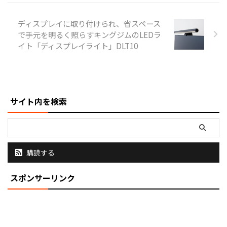
ド、書類などの作業スペース全体
にある物を均一に明るく照らすこ
とができます。 様々な場所で活
ディスプレイに取り付けられ、省スペース
用できる 幅が広いライトは影の
で手元を明るく照らすキングジムのLEDラ
少ない環境を作り出せるので、目
イト「ディスプレイライト」DLT10
の疲れの軽減に繋がり、作業効率
のアップに役立ちます。 自宅や
会社でのデスクワークにはもちろ
ん、工場の ...
サイト内を検索
購読する
スポンサーリンク