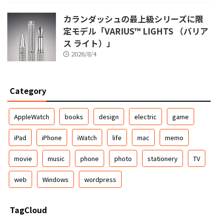
カランダッシュの最上級シリーズに限
定モデル「VARIUS™ LIGHTS （バリア
ス ライト）」
2026/8/4
Category
AppleWatch
books
design
electric
game
iPad
iPhone
iWatch
life
mac
memo
movie
music
phone
photo
stationery
TV
web
Windows
wordpress
TagCloud