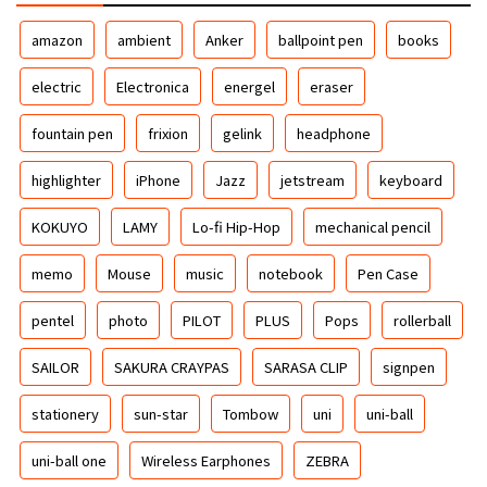
amazon
ambient
Anker
ballpoint pen
books
electric
Electronica
energel
eraser
fountain pen
frixion
gelink
headphone
highlighter
iPhone
Jazz
jetstream
keyboard
KOKUYO
LAMY
Lo-fi Hip-Hop
mechanical pencil
memo
Mouse
music
notebook
Pen Case
pentel
photo
PILOT
PLUS
Pops
rollerball
SAILOR
SAKURA CRAYPAS
SARASA CLIP
signpen
stationery
sun-star
Tombow
uni
uni-ball
uni-ball one
Wireless Earphones
ZEBRA