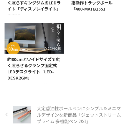
軽量なFinalmouseの「Ultralight
く照らすキングジムのLEDラ
指操作トラックボール
ューティングを象徴する製品で
2 - Cape Town」をご紹介。 ハニ
イト「ディスプレイライト」
「400-MATB155」
す。本体を動かさずにボールを転
カム構造な穴の空いた形状で軽量
DLT10
サンワサプライからフラットで滑
がしてカーソル操作を行うため、
化を図ることを始めた元祖的なメ
らかな形状で、手を自然に置くだ
キングジムから、パソコンのディ
腕や手首への負担を軽減でき、テ
ーカーであるFinalmouseの今の
けでフィットしやすい、2.4GHz
スプレイに引っ掛けるだけで取り
レワークなどの限られた作業スペ
ところの最新機種である
接続とBluetooth接続どちらでも
付けでき、省スペースで手元を明
ースでも使用できます。「 ...
「Ultralight 2 - Cape Town」 ...
使用できる親指操作のトラックボ
るく照らす「ディスプレイライ
ール「400-MATB155」を発売と
ト」を、2022年2月4日（金）よ
2024/2/5
いうことでご紹介。 製品特長 本
り発売ということでご紹介。 近
体に滑らかな傾斜がついているの
年の在宅ワークの増加により、自
約80cmとワイドサイズで広
で、手首に負担がかかりにくい形
宅の照明が暗く目が疲れる、充分
く照らせるクランプ固定式
状のトラックボールです。また、
な作業スペースが取れずデスクラ
LEDデスクライト「LED-
薬指・小指を支える2つのくぼみ
イトを置くことができないなど、
DESK2GM」
が付いているので手のひらにフィ
在宅ワークの環境面での課題が増
サンワサプライから、光源LED部
ット。長時間のご利用にもおすす
えています。キングジムはこのよ
も長く広範囲に明るく照らすこと
めです。 接続方法は2.4GHzワイ
うな背景に着目し、ディスプレイ
が可能なLEDデスクライト「LED-
ヤレスとBluetooth接続のどちら
に取り付けられ、省スペースで手
DESK2GM」を発売ということで
かで接続することができま ...
元を明るく照らせる「ディスプレ
大定番油性ボールペンにシンプル＆ミニマ
ご紹介。 デスク全体を均一に照
イライト」を発売します。
ルデザインな新商品「ジェットストリーム
らす、幅広LEDライト 幅80cmの
「ディスプレイライト」は、ディ
プライム 多機能ペン 2&1」
ワイドサイズのLEDデスクライト
...
です。 ディスプレイ、キーボー