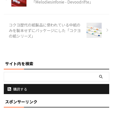
「Melodiesinfonie - Devoodrifte」
ーマをつけま ...
ボールペン「JETSTREAM（ジェ
ットストリーム）」のインクを搭
載した新商品を2025年1月29日
（水）より展開するということで
コクヨ歴代の紙製品に使われている中紙の
ご紹介。 『LAMY safari
みを製本せずにパッケージにした「コクヨ
JETSTREAM INSIDE（ラミー サフ
ァリ ジェットストリーム インサ
の紙シリーズ」
イド）』（参考価格3,630円（税
抜3,300円）/インク色：黒/ボー
ル径 ...
サイト内を検索
購読する
スポンサーリンク