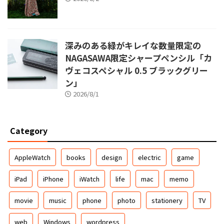
深みのある緑がキレイな数量限定の
NAGASAWA限定シャープペンシル「カ
ヴェコスペシャル 0.5 ブラックグリー
ン」
2026/8/1
Category
AppleWatch
books
design
electric
game
iPad
iPhone
iWatch
life
mac
memo
movie
music
phone
photo
stationery
TV
web
Windows
wordpress