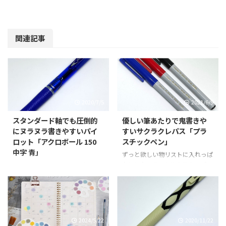
関連記事
2020/7/5
2021/6/9
スタンダード軸でも圧倒的
優しい筆あたりで鬼書きや
にヌラヌラ書きやすいパイ
すいサクラクレパス「プラ
ロット「アクロボール 150
スチックペン」
中字 青」
ずっと欲しい物リストに入れっぱ
なしになっていたサクラクレパス
久々に書いてみて、やっぱりとて
の「プラスチックペン」3色、く
も滑らかで書きやすいなーって感
ろ・あか・あおを購入したのでご
じたパイロットの油性ボールペン
紹介。 以前にも欲しいのに店頭
「アクロボール 150 中字 青」を
で見かけないってことで買えてい
ご紹介。 これまでにもアクロボ
ないとエントリしてたりもするん
ールの最上位ラインナップな金属
2024/5/22
2020/11/22
であるが、先に結論から言うと
軸のアクロドライブやアクロボー