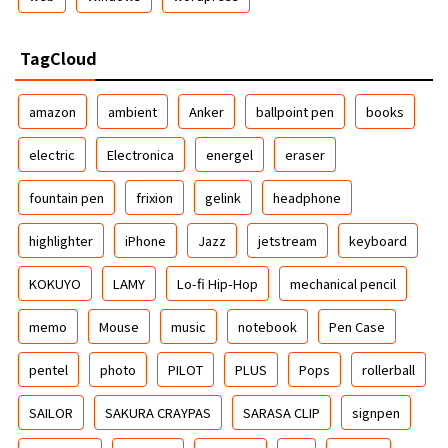
TagCloud
amazon
ambient
Anker
ballpoint pen
books
electric
Electronica
energel
eraser
fountain pen
frixion
gelink
headphone
highlighter
iPhone
Jazz
jetstream
keyboard
KOKUYO
LAMY
Lo-fi Hip-Hop
mechanical pencil
memo
Mouse
music
notebook
Pen Case
pentel
photo
PILOT
PLUS
Pops
rollerball
SAILOR
SAKURA CRAYPAS
SARASA CLIP
signpen