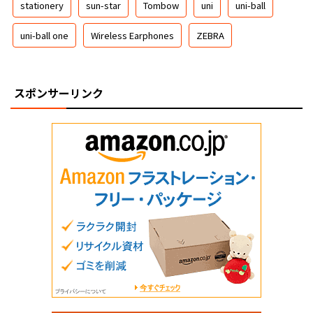
stationery
sun-star
Tombow
uni
uni-ball
uni-ball one
Wireless Earphones
ZEBRA
スポンサーリンク