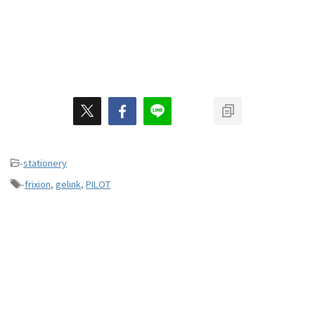
-
stationery
-
frixion
,
gelink
,
PILOT