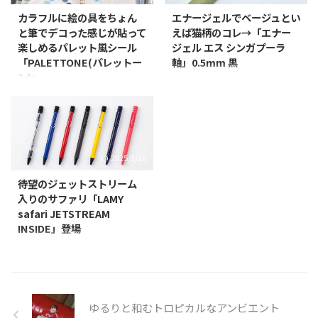
「もっと早く買っておけば良かっ
ルとは直接名乗っていないけれど
カラフルに絵の具をちょん
エナージェルでベージュとい
た」という抜群に書きやすく、書
インキはアクロインキになってい
と筆でデコった感じが貼って
えば猫柄のコレ→「エナー
いてて楽しくなるペン。 プラス
るコクーンを鬼のようにスラスラ
楽しめるパレット風シール
ジェル エス シンガプーラ
チックのチップがとても良い こ
書ける油性ボールペンだ！ってこ
「PALETTONE(パレットー
軸」0.5mm 黒
のペンの特徴でもあるプラスチッ
とで紹介してたりもしますが、ス
ン)」
ぺんてるのゲルインキボールペン
クなチップが全てと言っても過言
タンダードな軸のアクロボール
であるエナージェルシリーズの新
サンスター文具から、絵の具感覚
ではない位、この構造によって柔
150も同じアクロインキとしてこ
商品として「エナージェルエス」
でデコレーションが楽しめるパレ
らかいタッチでとても滑らかな書
れまたアホみたいに滑らかに書け
が登場したというのは先日も紹介
ット風シール『PALETTONE(パレ
き味を実現している。 もうね、
る油性ボールペンであります。
しておりますが、中でも限定であ
ットーン)』(全8種)を2024年5月
書 ...
実は徹底して使った感想を ...
る猫柄の軸が6種類出ててインキ
下旬より発売するということでご
2025/2/10
色は全て黒だし、基本的には以前
紹介。 商品特長 情景やイメージ
からあるラインナップのエックス
を感じるカラーテーマ まるでパ
待望のジェットストリーム
の後継みたいな感じで形状的にも
レットの上に並んだ絵の具のよう
入りのサファリ「LAMY
ほぼ一緒なので買う気も無かった
に色を選びながら使いたくなるパ
safari JETSTREAM
のだけれど、店頭で実際に見てベ
レット風シール。手帳やノートな
INSIDE」登場
ージュと黒のカラーリングがイイ
どをデコレーションすることで気
三菱鉛筆から、ドイツ ハイデル
感じだなって思わず買ってしまっ
分を上げてくれます。 「アンティ
ベルクに本社を置くLamyが取り
たのが今回ご紹介の「エナージェ
ークフラワー」「きらきら琥珀
扱うLAMYブランドの商品ライン
ル エス シンガプーラ軸」0.5mm
糖」「カラフルな金平糖」など、
アップにおいて最も人気のある
黒。 最近はベージュ好き これま
カラーリングからそれぞれの情景
「LAMY safari（ラミー サファ
ゆるりと和むトロピカルなアンビエント
た先日紹介したベージ ...
やイメージを感じさせるカラーテ
リ）」シリーズに、なめらか油性