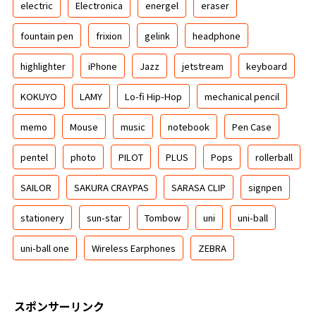
electric
Electronica
energel
eraser
fountain pen
frixion
gelink
headphone
highlighter
iPhone
Jazz
jetstream
keyboard
KOKUYO
LAMY
Lo-fi Hip-Hop
mechanical pencil
memo
Mouse
music
notebook
Pen Case
pentel
photo
PILOT
PLUS
Pops
rollerball
SAILOR
SAKURA CRAYPAS
SARASA CLIP
signpen
stationery
sun-star
Tombow
uni
uni-ball
uni-ball one
Wireless Earphones
ZEBRA
スポンサーリンク