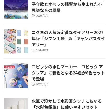
子守歌とオペラの残響から生まれた不
思議な音の風景
2026/8/8
コクヨの人気＆定番なダイアリー2027
年版「ジブン手帳」&「キャンパスダイ
アリー」
2026/8/9
コピックの水性マーカー「コピック ア
クレア」に新色となる24色が6色セット
で登場
2026/8/6
水筆で溶かして水彩画タッチにもなる
「水彩色鉛筆」に使いやすいセット