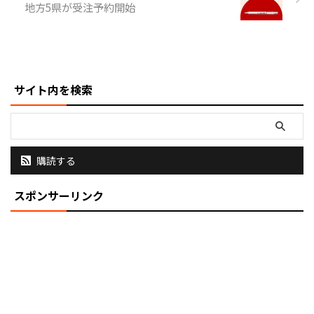
地方5県が受注予約開始
ウンドでゆったり幻想的なチル。
タイトル曲「Big City Takes」の
オリジナルミックスはカー ...
サイト内を検索
購読する
スポンサーリンク