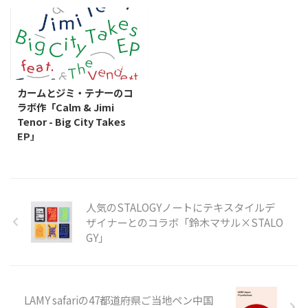
今回のチョイスはピアニスト、ビ
ン・トロンボーン奏者兼ギタリス
バか渋谷くらい ...
Charles Mingus ...
ル・エヴァンスがクラウス・オガ
トであり、マルチな楽器奏者、そ
ーマンのオーケストラと一緒にや
して音楽理論家でもあるCollin
ってる1974年の「Symbiosis」を
Felter（コリン・フェルター）、
ご紹介。 賛否両論あるみたいだ
2025年9月26日リリース10月3日
2023/1/28
けど このアルバム、まずジャケ
配信開始の、キーボード奏者で
がどうしようもないってのがある
JUNO-106を操るJacob
カームとジミ・テナーのコ
（笑）。今回のジャケは最初に出
Mann（ジェイコブ・マン）との
ラボ作「Calm & Jimi
たMPS盤のものでもう一つ後にリ
共作な「Felterman's Deli」をご紹
Tenor - Big City Takes
イシュー的に出たVerve盤のジャ
介。 ナッシュビル～デンバー時
EP」
ケも全然違うのがあるのだけれ
代は数々のセッションで活躍し、
カームとジミ・テナーという、名
ど、そちらも取って付けたような
現在L.A.のジャズ/ファンク界で活
前だけ見てもチルでスペーシーな
後出し感で評判よろしくない。
動中のコリン・フェルター。キャ
雰囲気が漂ってくる2人の共作な
サウンド的にもオーケストラ感が
リアは長いが、ソロとしての作品
2023年1月27日リリースの「Big
強すぎるという ...
は202 ...
人気のSTALOGYノートにテキスタイルデ
City Takes EP」をご紹介。 新譜
ザイナーとのコラボ「鈴木マサル×STALO
とはいえ録音は2018年12月。ジ
GY」
ミ・テナーの来日時にカームのス
タジオでレコーディングされた作
品。6曲入りEPだが実際は3曲で
The Vendetta SuiteとTapesのリ
ミックスがいくつか入ってるとい
LAMY safariの47都道府県ご当地ペン中国
う構成。 基本的にはカームなサ