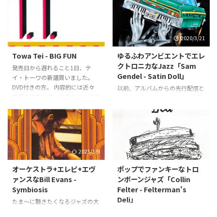
2021/8/12
2020/3/21
Towa Tei - BIG FUN
ゆるふわアンビエントでエレ
クトロニカなJazz「Sam
発売日から遅れること1日、テ
Gendel - Satin Doll」
イ・トーワの新譜買いました。
DVD付きの方。 内容的には近々
以前、アルバムからの先行配信と
復活を予定している音のブログで
してご紹介したL.A.を拠点に活動
書くとして、簡単に言うと彼の作
する先進的なコンポーザーであり
品はいつもハズレ無しというか、
プロデューサー、ギタリスト、サ
安心して楽しめるし、この4年ず
ックス奏者と幅広くこなす奇才サ
っと楽しみにしておりました、
ム・ゲンデルのニューアルバム
と。聴いてて気持ちいいです。
「Satin Doll」が2020年3月13日
2023/3/9
2025/10/4
今回CDを買ったのは東京駅は八
リリースとなったので改めてご紹
重洲口の地下にあるタワレコ、
介。 先行配信されていたタイト
オーケストラ+エレピ+エヴ
ポップでファンキーなトロ
TOWERmini 東京駅八重洲口店で
ル曲となっているデューク・エリ
ァンスなBill Evans -
ンボーンジャズ「Collin
す。 TOWERmini 東京駅八重洲口
ントンの「Satin Doll」やモン
Symbiosis
Felter - Felterman's
店 先月オープンでminiな店舗と
ゴ・サンタマリアの「Aflo Blue」
Deli」
たま～に聴きたくなるジャズの大
しては新宿に次ぐ2店舗目だそう
に加えてアルバムにはMiles Davis
定番な方々の作品。 ってことで
L.A.を拠点に活動する、セッショ
で。最近はタワレコといえばアキ
の「Freddie Freeloader」や