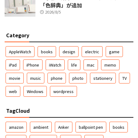
「色辞典」が追加
2026/8/5
Category
AppleWatch
books
design
electric
game
iPad
iPhone
iWatch
life
mac
memo
movie
music
phone
photo
stationery
TV
web
Windows
wordpress
TagCloud
amazon
ambient
Anker
ballpoint pen
books